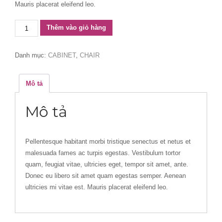
Mauris placerat eleifend leo.
Classic
Thêm vào giỏ hàng
Colorful
Chair
Danh mục:
CABINET
,
CHAIR
số
lượng
Mô tả
Mô tả
Pellentesque habitant morbi tristique senectus et netus et
malesuada fames ac turpis egestas. Vestibulum tortor
quam, feugiat vitae, ultricies eget, tempor sit amet, ante.
Donec eu libero sit amet quam egestas semper. Aenean
ultricies mi vitae est. Mauris placerat eleifend leo.