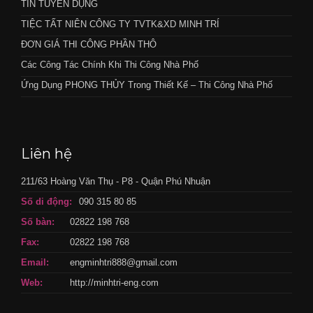
TIN TUYỂN DỤNG
TIỆC TẤT NIÊN CÔNG TY TVTK&XD MINH TRÍ
ĐƠN GIÁ THI CÔNG PHẦN THÔ
Các Công Tác Chính Khi Thi Công Nhà Phố
Ứng Dụng PHONG THỦY Trong Thiết Kế – Thi Công Nhà Phố
Liên hệ
211/63 Hoàng Văn Thụ - P8 - Quận Phú Nhuận
Số di động:
090 315 80 85
Số bàn:
02822 198 768
Fax:
02822 198 768
Email:
engminhtri888@gmail.com
Web:
http://minhtri-eng.com