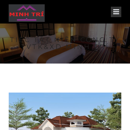
TIỆC TẤT NIÊN CÔNG TY
TVTK&XD MINH TRÍ