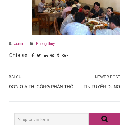
admin
Phong thủy
Chia sẻ:
Điều
BÀI CŨ
NEWER POST
hướng
ĐƠN GIÁ THI CÔNG PHẦN THÔ
TIN TUYỂN DỤNG
bài
viết