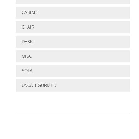
CABINET
CHAIR
DESK
MISC
SOFA
UNCATEGORIZED