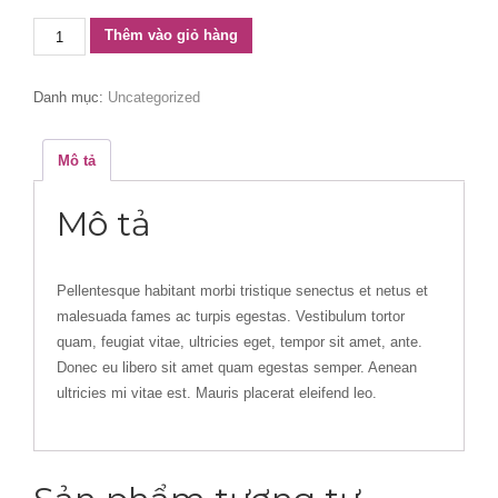
Classic
Thêm vào giỏ hàng
Wood
Chair
Danh mục:
Uncategorized
số
lượng
Mô tả
Mô tả
Pellentesque habitant morbi tristique senectus et netus et
malesuada fames ac turpis egestas. Vestibulum tortor
quam, feugiat vitae, ultricies eget, tempor sit amet, ante.
Donec eu libero sit amet quam egestas semper. Aenean
ultricies mi vitae est. Mauris placerat eleifend leo.