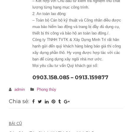
– Kết hợp với Chủ đầu tư kiểm tra nghiệm thu chất
lượng từng hạng mục công trình.
2. An toàn lao động:
– Toàn bộ Cán bộ kỹ thuật và Công nhân điều được
mua bảo hiểm lao động và trang bị đầy đủ dụng cụ,
thiết bị thi công và bảo hộ an toàn lao động./.
Công ty TNHH TVTK & Xây Dựng Minh Trí rất hân
hạnh gửi đến quý khách hàng bảng báo giá thi công
xây dựng phần thô. Hy vọng được hợp tác với các
bạn để cùng dựng xây ngôi nhà mơ ước.
Mọi yêu cầu tư vấn Quý khách gọi số:
0903.158.085 – 0913.159877
admin
Phong thủy
Chia sẻ:
Điều
BÀI CŨ