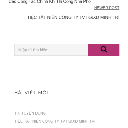
hướng
Các Công Tác Chính Khi Thi Công Nhà Phố
NEWER POST
bài
TIỆC TẤT NIÊN CÔNG TY TVTK&XD MINH TRÍ
viết
BÀI VIẾT MỚI
TIN TUYỂN DỤNG
TIỆC TẤT NIÊN CÔNG TY TVTK&XD MINH TRÍ