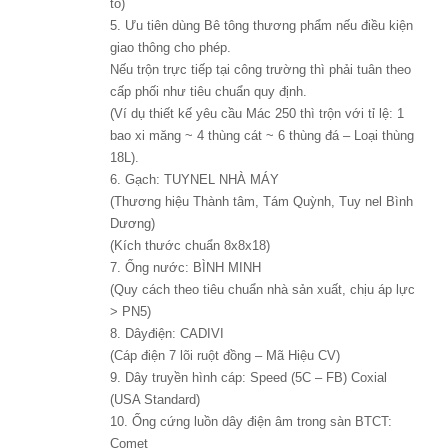
tô)
5. Ưu tiên dùng Bê tông thương phẩm nếu điều kiện
giao thông cho phép.
Nếu trộn trực tiếp tại công trường thì phải tuân theo
cấp phối như tiêu chuẩn quy định.
(Ví dụ thiết kế yêu cầu Mác 250 thì trộn với tỉ lệ: 1
bao xi măng ~ 4 thùng cát ~ 6 thùng đá – Loại thùng
18L).
6. Gạch: TUYNEL NHÀ MÁY
(Thương hiệu Thành tâm, Tám Quỳnh, Tuy nel Bình
Dương)
(Kích thước chuẩn 8x8x18)
7. Ống nước: BÌNH MINH
(Quy cách theo tiêu chuẩn nhà sản xuất, chịu áp lực
> PN5)
8. Dâyđiện: CADIVI
(Cáp điện 7 lõi ruột đồng – Mã Hiệu CV)
9. Dây truyền hình cáp: Speed (5C – FB) Coxial
(USA Standard)
10. Ống cứng luồn dây điện âm trong sàn BTCT:
Comet