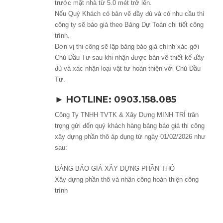
trước mặt nhà từ 5.0 mét trở lên.
Nếu Quý Khách có bản vẽ đầy đủ và có nhu cầu thì
công ty sẽ báo giá theo Bảng Dự Toán chi tiết công
trình.
Đơn vị thi công sẽ lập bảng báo giá chính xác gởi
Chủ Đầu Tư sau khi nhận được bản vẽ thiết kế đầy
đủ và xác nhận loại vật tư hoàn thiện với Chủ Đầu
Tư.
► HOTLINE: 0903.158.085
Công Ty TNHH TVTK & Xây Dựng MINH TRÍ trân
trọng gửi đến quý khách hàng bảng báo giá thi công
xây dựng phần thô áp dụng từ ngày 01/02/2026 như
sau:
BẢNG BÁO GIÁ XÂY DỰNG PHẦN THÔ
Xây dựng phần thô và nhân công hoàn thiện công
trình
ĐƠN GIÁ THI CÔNG PHẦN