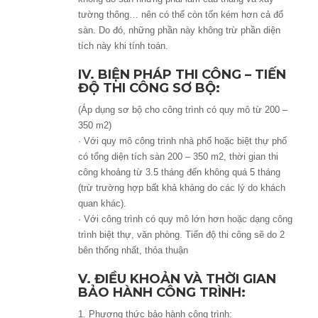
tường thông… nên có thể còn tốn kém hơn cả đổ
sàn. Do đó, những phần này không trừ phần diện
tích này khi tính toán.
IV. BIỆN PHÁP THI CÔNG – TIẾN
ĐỘ THI CÔNG SƠ BỘ:
(Áp dụng sơ bộ cho công trình có quy mô từ 200 –
350 m2)
· Với quy mô công trình nhà phố hoặc biệt thự phố
có tổng diện tích sàn 200 – 350 m2, thời gian thi
công khoảng từ 3.5 tháng đến không quá 5 tháng
(trừ trường hợp bất khả kháng do các lý do khách
quan khác).
· Với công trình có quy mô lớn hơn hoặc dạng công
trình biệt thự, văn phòng. Tiến độ thi công sẽ do 2
bên thống nhất, thỏa thuận
V. ĐIỀU KHOẢN VÀ THỜI GIAN
BẢO HÀNH CÔNG TRÌNH:
1. Phương thức bảo hành công trình: