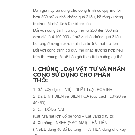
THÔ: 4.000.000 VND/m2
Đơn giá này áp dụng cho công trình có quy mô lớn
hơn 350 m2 & nhà không quá 3 lầu, bề rộng đường
trước mặt nhà từ 5.0 mét trở lên
Đối với công trình có quy mô từ 250 đến 350 m2,
đơn giá là 4.100.000 / 1m2 & nhà không quá 3 lầu,
bề rộng đường trước mặt nhà từ 5.0 mét trở lên
Đối với công trình có quy mô khác trường hợp nêu
trên thì chúng tôi sẽ báo giá theo tình huống cụ thể.
I. CHỦNG LOẠI VẬT TƯ VÀ NHÂN
CÔNG SỬ DỤNG CHO PHẦN
THÔ:
1. Sắt xây dựng : VIỆT NHẬT hoặc POMINA
2. Đá BÌNH ĐIỀN và BIÊN HÒA (quy cách: 10×20 và
40×60)
3. Cát ĐỒNG NAI
(Cát rửa hạt lớn đổ bê tông – Cát vàng xây tô)
4. Xi măng: INSEE (SAO MAI) – HÀ TIÊN
(INSEE dùng để đổ bê tông – HÀ TIÊN dùng cho xây